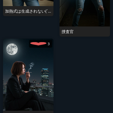
加熱式は生成されない(´；ω；｀)
捜査官
3