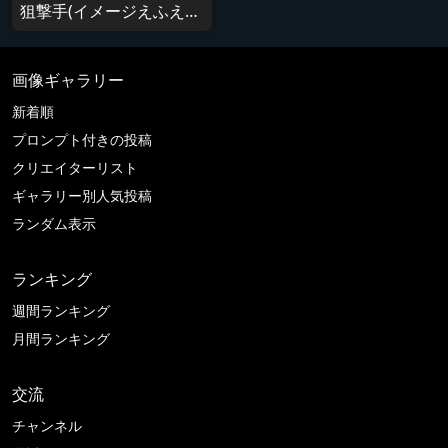
狙撃手(イメージえふえっくす)
画像ギャラリー
新着順
プロンプト付きの投稿
クリエイターリスト
ギャラリー別人気投稿
ランダム表示
ランキング
週間ランキング
月間ランキング
交流
チャンネル