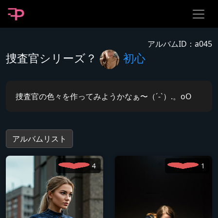
アルバムID：a045
捜査官シリーズ？
初心
捜査官の色々を作ってみようかなぁ〜（´-`）.。oO
アルバムリスト
4
1