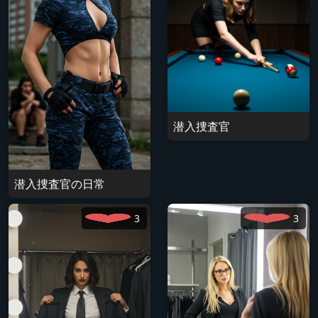
潜入捜査官
潜入捜査官の日常
3
3