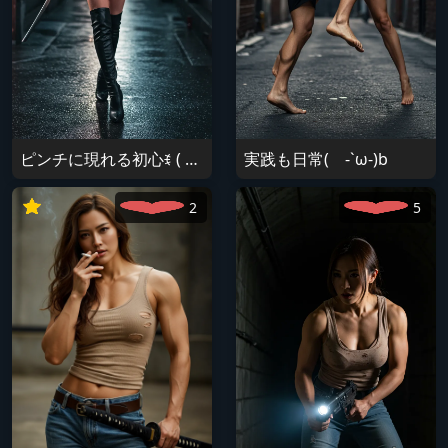
ピンチに現れる初心ꉂ ( ˆᴗˆ )
実践も日常( -`ω-)b
2
5