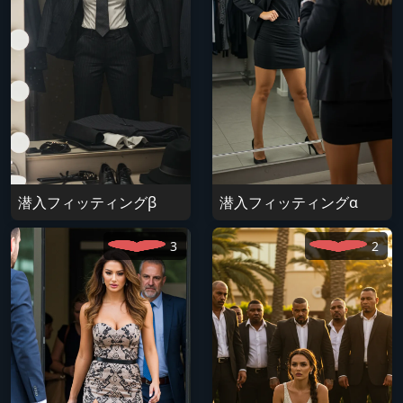
潜入フィッティングβ
潜入フィッティングα
3
2