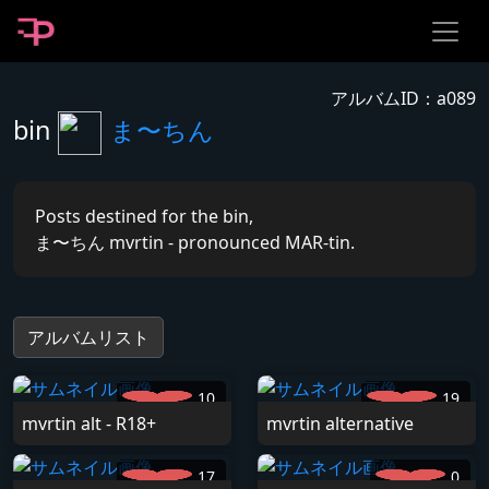
アルバムID：a089
bin
ま〜ちん
Posts destined for the bin,
ま〜ちん mvrtin - pronounced MAR-tin.
アルバムリスト
10
19
mvrtin alt - R18+
mvrtin alternative
17
0