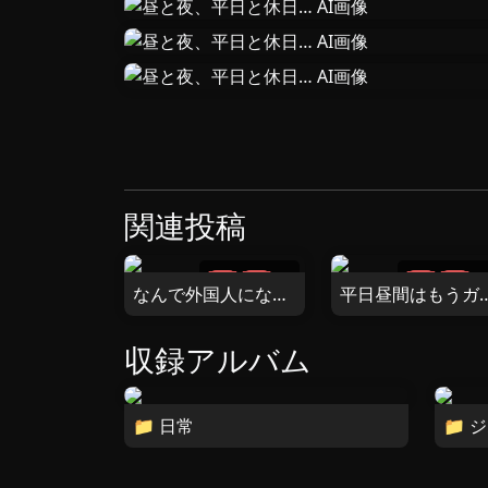
関連投稿
1
2
なんで外国人になっちゃうのぉ？
平日昼間はもうガマ
収録アルバム
📁 日常
📁 