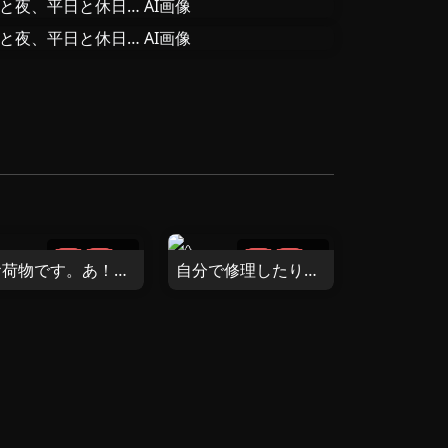
5
3
お荷物です。あ！履き忘れてますよ(終)
自分で修理したりって楽しいよね>ᴗ<✧