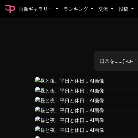
画像ギャラリー
ランキング
交流
投稿
日常を……(´-ω-｀;