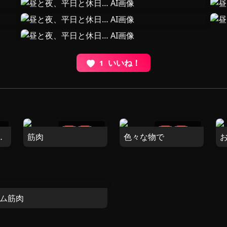
いいね！
1
0
4
6
ン出来ない♡
筋肉
色々な物で
ジム筋肉