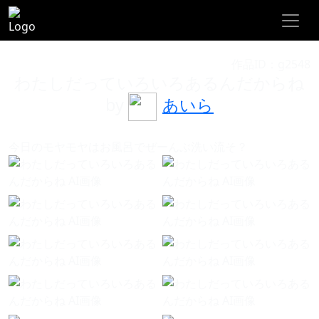
作品ID：g2548
わたしだっていろいろあるんだからね
by
あいら
今日のモヤモヤはお風呂でぜーんぶ洗い流そ？