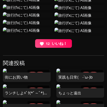
いいね！
12
関連投稿
6
2
街にお買い物
実践も日常( -`ω-)b
2
2
ランチしよﾊﾟｸ(*ﾟ～ﾟ*)ﾓｸﾞ ﾓ
ちょっと遠出
1
5