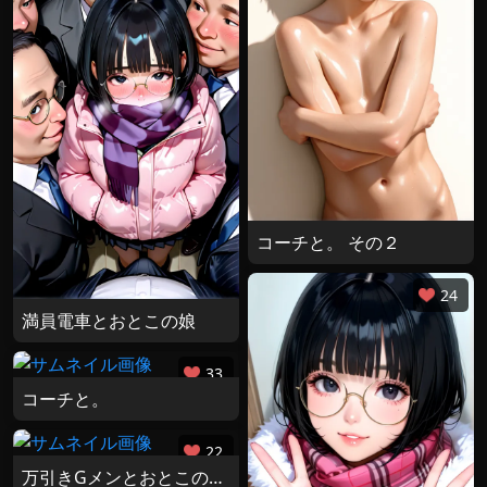
コーチと。 その２
24
満員電車とおとこの娘
33
コーチと。
22
万引きGメンとおとこの娘 その３