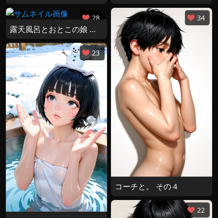
28
34
露天風呂とおとこの娘 その３
23
コーチと。 その４
22